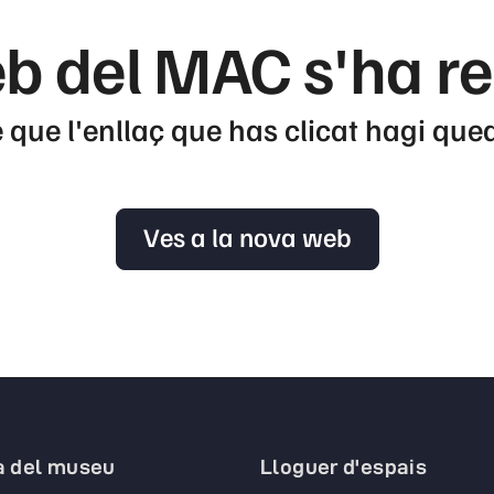
b del MAC s'ha r
 que l'enllaç que has clicat hagi que
Ves a la nova web
a del museu
Lloguer d'espais