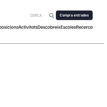
Compra entrades
posicions
Activitats
Descobreix
Escoles
Recerca