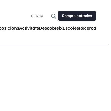
Compra entrades
posicions
Activitats
Descobreix
Escoles
Recerca