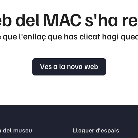
b del MAC s'ha r
 que l'enllaç que has clicat hagi que
Ves a la nova web
a del museu
Lloguer d'espais