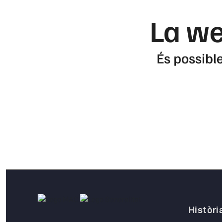
La we
És possible
Històri